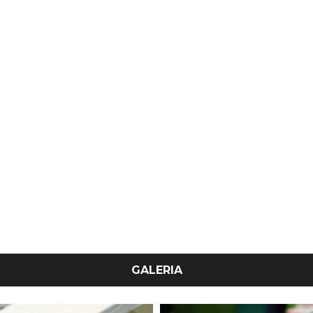
GALERIA