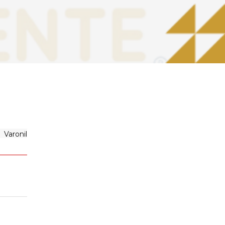
Varonil