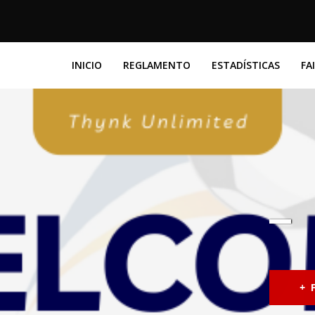
INICIO
REGLAMENTO
ESTADÍSTICAS
FA
_
+