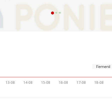
Femenil
13-08
14-08
15-08
16-08
17-08
18-08