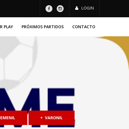
LOGIN
IR PLAY
PRÓXIMOS PARTIDOS
CONTACTO
FEMENIL
+
VARONIL