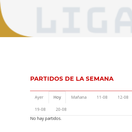
PARTIDOS DE LA SEMANA
Ayer
Hoy
Mañana
11-08
12-08
19-08
20-08
No hay partidos.